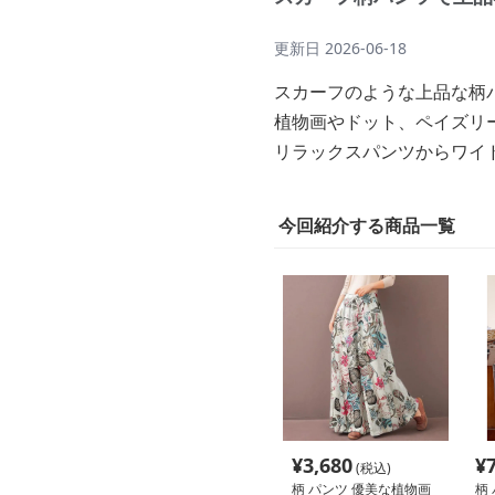
更新日
2026-06-18
スカーフのような上品な柄
植物画やドット、ペイズリ
リラックスパンツからワイ
今回紹介する商品一覧
¥
3,680
¥
(税込)
柄 パンツ 優美な植物画
柄