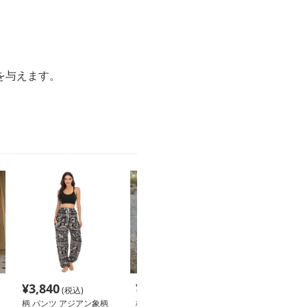
。
を与えます。
¥
3,840
¥
7,200
¥
3,160
(税込)
(税込)
(税込
柄 パンツ アジアン象柄
柄 パンツ オリエンタル
柄 パンツ アラ