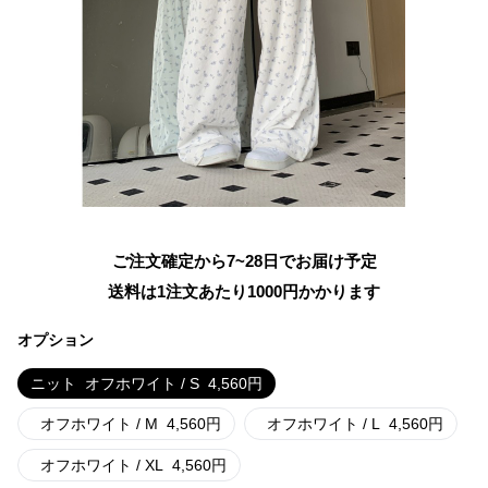
ご注文確定から7~28日でお届け予定
送料は1注文あたり
1000
円かかります
オプション
ニット
オフホワイト / S
4,560
円
オフホワイト / M
4,560
円
オフホワイト / L
4,560
円
オフホワイト / XL
4,560
円