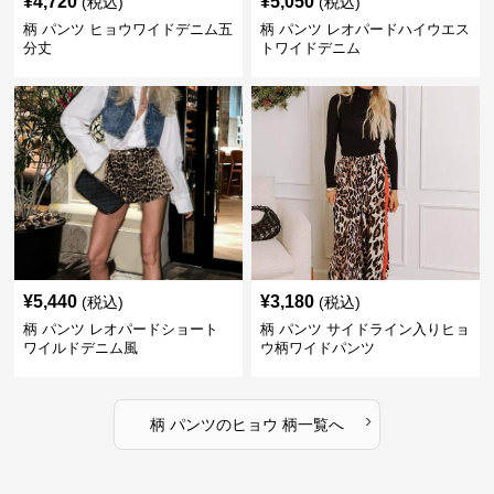
¥
4,720
¥
5,050
(税込)
(税込)
柄 パンツ ヒョウワイドデニム五
柄 パンツ レオパードハイウエス
分丈
トワイドデニム
¥
5,440
¥
3,180
(税込)
(税込)
柄 パンツ レオパードショート
柄 パンツ サイドライン入りヒョ
ワイルドデニム風
ウ柄ワイドパンツ
›
柄 パンツ
の
ヒョウ 柄
一覧へ