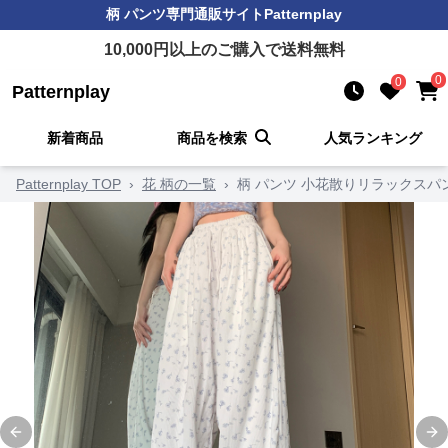
柄 パンツ
専門通販サイト
Patternplay
10,000
円以上のご購入で送料無料
0
0
Patternplay
新着商品
商品を検索
人気ランキング
Patternplay TOP
›
花 柄の一覧
›
柄 パンツ 小花散りリラックスパ
Previous slide
Ne