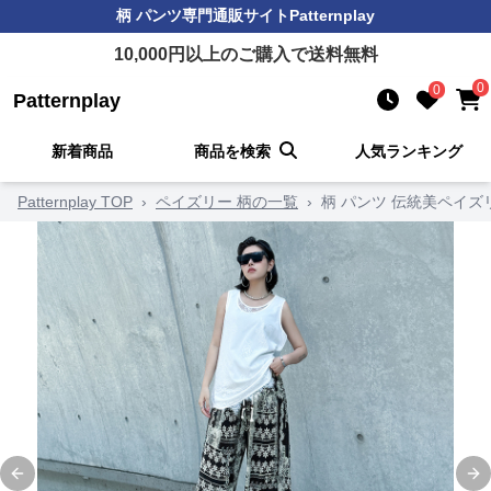
柄 パンツ
専門通販サイト
Patternplay
10,000
円以上のご購入で送料無料
0
0
Patternplay
新着商品
商品を検索
人気ランキング
Patternplay TOP
›
ペイズリー 柄の一覧
›
柄 パンツ 伝統美ペイ
Previous slide
Ne