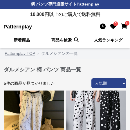
柄 パンツ
専門通販サイト
Patternplay
10,000
円以上のご購入で送料無料
0
0
Patternplay
新着商品
商品を検索
人気ランキング
Patternplay TOP
›
ダルメシアンの一覧
ダルメシアン 柄 パンツ 商品一覧
5
件の商品が見つかりました