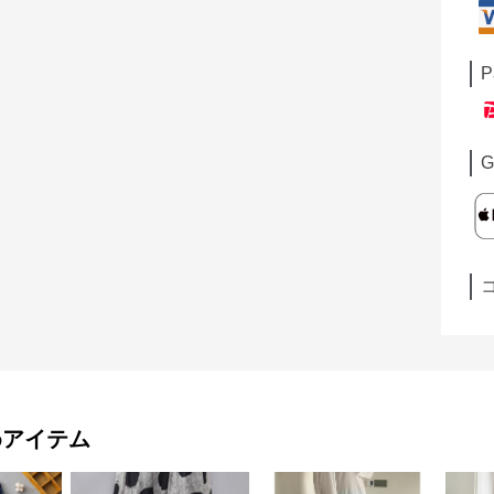
P
G
めアイテム