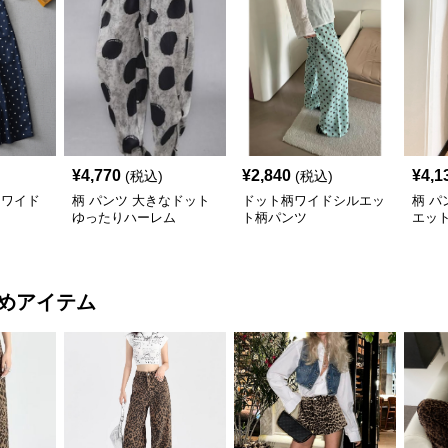
¥
4,770
¥
2,840
¥
4,1
(税込)
(税込)
トワイド
柄 パンツ 大きなドット
ドット柄ワイドシルエッ
柄 パ
ゆったりハーレム
ト柄パンツ
エッ
パン
めアイテム