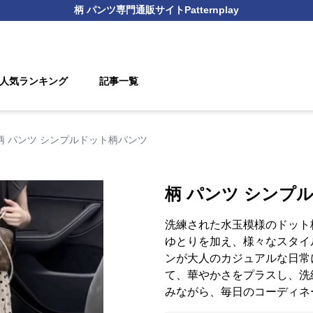
柄 パンツ
専門通販サイト
Patternplay
人気ランキング
記事一覧
柄 パンツ シンプルドット柄パンツ
柄 パンツ シンプ
洗練された水玉模様のドット
ゆとりを加え、様々なスタイ
ンが大人のカジュアルな日常
て、華やかさをプラスし、洗
みながら、毎日のコーディネ