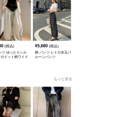
30
¥
5,680
¥
5,680
(税込)
(税込)
(税込)
ンツ ゆったりシル
柄 パンツ レトロ水玉バ
柄 パンツ レトロ水玉裾
トのドット柄ワイド
ルーンパンツ
リボン バルーンパンツ
ツ
もっと見る