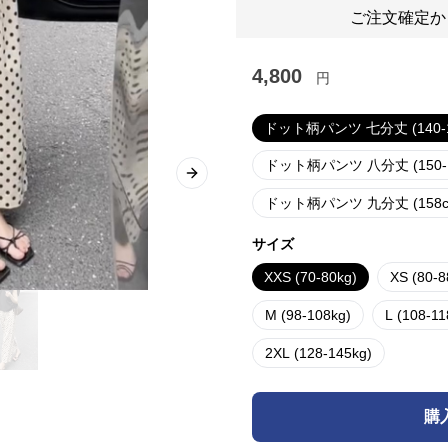
ご注文確定か
4,800
円
ドット柄パンツ 七分丈 (140-
ドット柄パンツ 八分丈 (150-
Next slide
ドット柄パンツ 九分丈 (158
サイズ
XXS (70-80kg)
XS (80-8
M (98-108kg)
L (108-11
2XL (128-145kg)
購