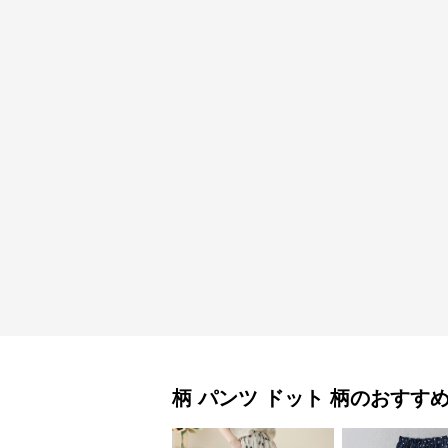
柄 パンツ
ドット 柄
のおすす