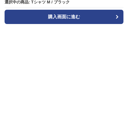
選択中の商品: Tシャツ M / ブラック
選択中の商品: Tシャツ M / ブラック
購入画面に進む
購入画面に進む
Patternplay
について
会社概要
利用規約