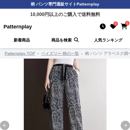
柄 パンツ
専門通販サイト
Patternplay
10,000
円以上のご購入で送料無料
0
0
Patternplay
新着商品
商品を検索
人気ランキング
Patternplay TOP
›
ペイズリー 柄の一覧
›
柄 パンツ アラベスク
Previous slide
Ne