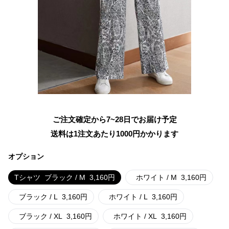
ご注文確定から7~28日でお届け予定
送料は1注文あたり
1000
円かかります
オプション
Tシャツ
ブラック / M
3,160
円
ホワイト / M
3,160
円
ブラック / L
3,160
円
ホワイト / L
3,160
円
ブラック / XL
3,160
円
ホワイト / XL
3,160
円