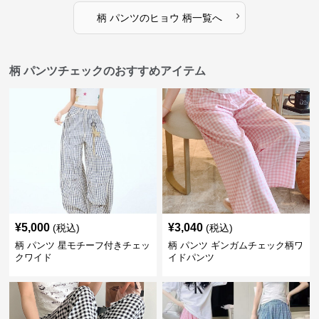
›
柄 パンツ
の
ヒョウ 柄
一覧へ
柄 パンツチェックのおすすめアイテム
¥
5,000
¥
3,040
(税込)
(税込)
柄 パンツ 星モチーフ付きチェッ
柄 パンツ ギンガムチェック柄ワ
クワイド
イドパンツ