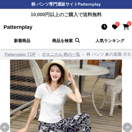
柄 パンツ
専門通販サイト
Patternplay
10,000
円以上のご購入で送料無料
0
0
Patternplay
新着商品
商品を検索
人気ランキング
Patternplay TOP
›
ボタニカル 柄の一覧
›
柄 パンツ 象の楽園 ボ
Previous slide
Ne