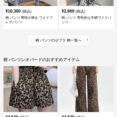
¥
10,300
¥
2,660
(税込)
(税込)
柄 パンツ 野性の輝き ワイドフ
柄 パンツ 野性的な牛柄ワイドパ
レアパンツ
ンツ
›
柄 パンツ
の
ゼブラ 柄
一覧へ
柄 パンツレオパードのおすすめアイテム