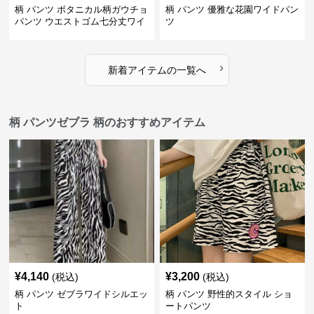
柄 パンツ ボタニカル柄ガウチョ
柄 パンツ 優雅な花園ワイドパン
パンツ ウエストゴム七分丈ワイ
ツ
ドパンツ
›
新着アイテムの一覧へ
柄 パンツゼブラ 柄のおすすめアイテム
¥
4,140
¥
3,200
(税込)
(税込)
柄 パンツ ゼブラワイドシルエッ
柄 パンツ 野性的スタイル ショ
ト
ートパンツ