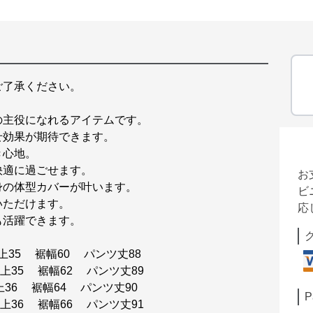
ご了承ください。
の主役になれるアイテムです。
せ効果が期待できます。
き心地。
快適に過ごせます。
お
身の体型カバーが叶います。
ビ
いただけます。
応
も活躍できます。
上35 裾幅60 パンツ丈88
上35 裾幅62 パンツ丈89
上36 裾幅64 パンツ丈90
P
股上36 裾幅66 パンツ丈91