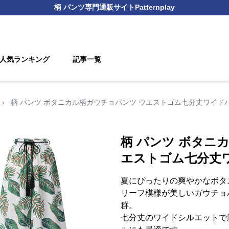
柄 パンツ
専門通販サイト
Patternplay
人気ランキング
記事一覧
›
柄 パンツ ボタニカル柄ガウチョパンツ ウエストゴム七分丈ワイド
柄 パンツ ボタニ
エストゴム七分丈
夏にぴったりの爽やかなボタ
リーフ模様が美しいガウチョ
群。
七分丈のワイドシルエットで