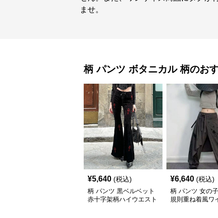
ませ。
柄 パンツ
ボタニカル 柄
のお
¥
5,640
¥
6,640
(税込)
(税込)
柄 パンツ 黒ベルベット
柄 パンツ 女の
赤十字架柄ハイウエスト
規則重ね着風ワ
フレアパンツ
ツ