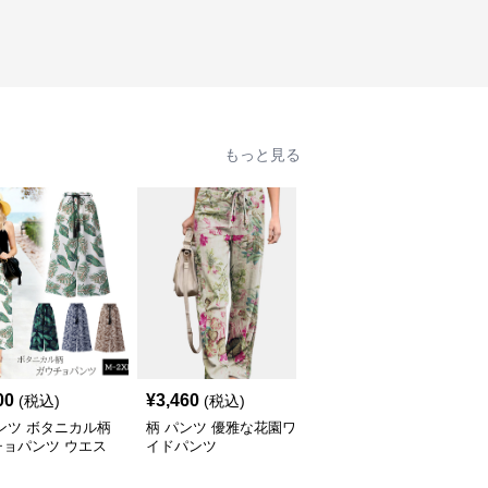
もっと見る
00
¥
3,460
¥
3,160
(税込)
(税込)
(税込)
ンツ ボタニカル柄
柄 パンツ 優雅な花園ワ
柄 パンツ 木陰の葉影 ワ
チョパンツ ウエス
イドパンツ
イドパンツ
ム七分丈ワイドパン