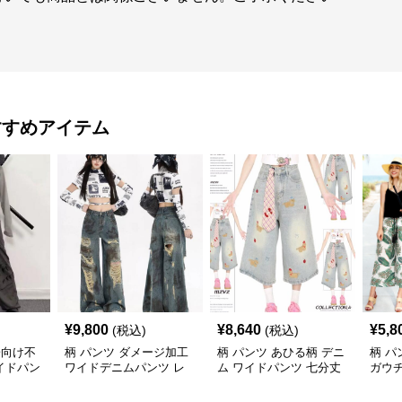
すすめアイテム
¥
9,800
¥
8,640
¥
5,8
(税込)
(税込)
子向け不
柄 パンツ ダメージ加工
柄 パンツ あひる柄 デニ
柄 パ
イドパン
ワイドデニムパンツ レ
ム ワイドパンツ 七分丈
ガウ
ディースボトムス
レディース
トゴ
ツ