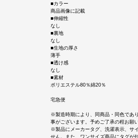
■カラー
商品画像に記載
■伸縮性
なし
■裏地
なし
■生地の厚さ
薄手
■透け感
なし
■素材
ポリエステル80％綿20％
宅急便
※製造時期により、同商品・同色であ
事がございます。予めご了承の程お願
※製品にメーカータグ、洗濯表示、サ
せん。また、ワンサイズ商品にタグが