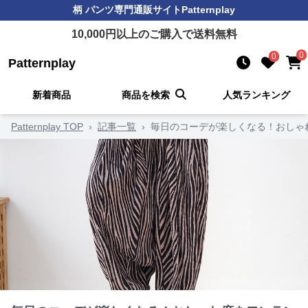
柄 パンツ
専門通販サイト
Patternplay
10,000
円以上のご購入で送料無料
0
0
Patternplay
新着商品
商品を検索
人気ランキング
Patternplay TOP
›
記事一覧
›
毎日のコーデが楽しくなる！おしゃ