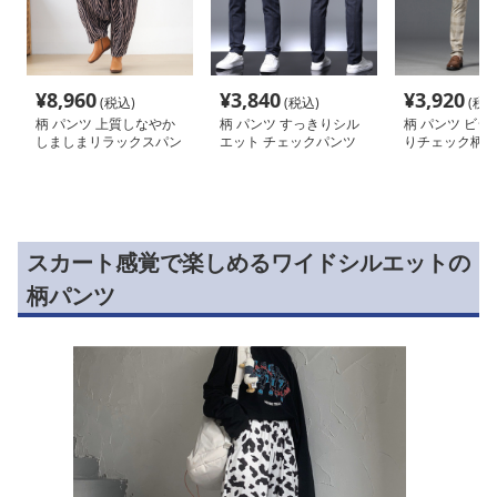
¥
8,960
¥
3,840
¥
3,920
(税込)
(税込)
(税込
柄 パンツ 上質しなやか
柄 パンツ すっきりシル
柄 パンツ ビジ
しましまリラックスパン
エット チェックパンツ
りチェック柄パ
ツ
スカート感覚で楽しめるワイドシルエットの
柄パンツ