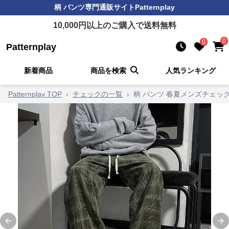
柄 パンツ
専門通販サイト
Patternplay
10,000
円以上のご購入で送料無料
0
0
Patternplay
新着商品
商品を検索
人気ランキング
Patternplay TOP
›
チェックの一覧
›
柄 パンツ 春夏メンズチェッ
Previous slide
Ne