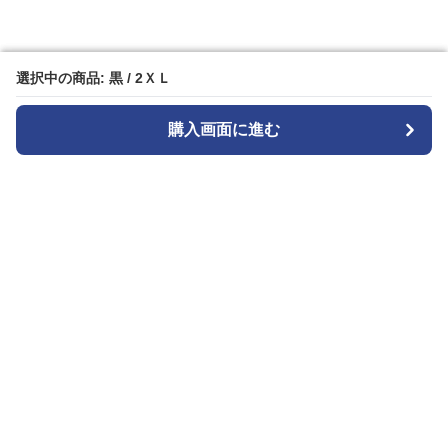
選択中の商品: 黒 / 2ＸＬ
選択中の商品: 黒 / 2ＸＬ
購入画面に進む
購入画面に進む
Patternplay
について
会社概要