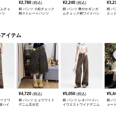
¥
2,780
¥
2,240
¥
3,2
(税込)
(税込)
ガムチェ
柄 パンツ 小粒チェック
柄 パンツ 爽やかギンガ
柄 パ
ンツ
柄ストレートパンツ
ムチェック柄ワイドパン
エッ
ツ
イド
めアイテム
¥
4,720
¥
5,050
¥
5,4
(税込)
(税込)
パードワ
柄 パンツ ヒョウワイド
柄 パンツ レオパードハ
柄 パ
派ハイ
デニム五分丈
イウエストワイドデニム
ョー
風