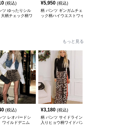
10
¥
5,950
¥
6,160
(税込)
(税込)
(税込)
ンツ ゆったりシル
柄 パンツ ギンガムチェ
柄 パンツ トラッド格子
ト大柄チェック柄ワ
ック柄ハイウエストワイ
柄ワイドレッグ柄 チェ
パンツ
ドパンツ
ック
もっと見る
40
¥
3,180
¥
7,380
(税込)
(税込)
(税込)
ンツ レオパードシ
柄 パンツ サイドライン
柄 パンツ ヒョウ柄ワイ
ト ワイルドデニム
入りヒョウ柄ワイドパン
ドカーゴパンツゆったり
ツ
シルエット