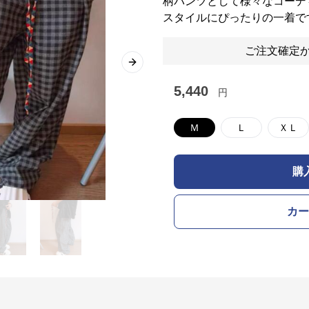
柄パンツとして様々なコーデ
スタイルにぴったりの一着で
ご注文確定か
Next slide
5,440
円
Ｍ
Ｌ
ＸＬ
購
カー