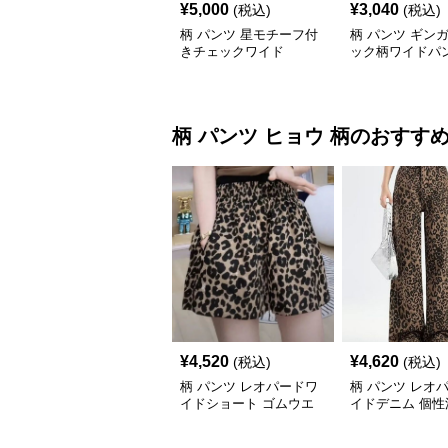
¥
5,000
¥
3,040
(税込)
(税込)
柄 パンツ 星モチーフ付
柄 パンツ ギン
きチェックワイド
ック柄ワイドパ
柄 パンツ
ヒョウ 柄
のおすす
¥
4,520
¥
4,620
(税込)
(税込)
柄 パンツ レオパードワ
柄 パンツ レオ
イドショート ゴムウエ
イドデニム 個性
スト
ウエスト