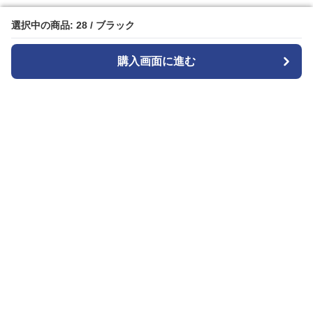
選択中の商品: 28 / ブラック
選択中の商品: 28 / ブラック
購入画面に進む
購入画面に進む
Patternplay
について
会社概要
利用規約