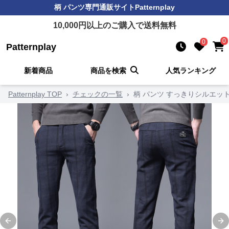
柄 パンツ
専門通販サイト
Patternplay
10,000
円以上のご購入で送料無料
0
0
Patternplay
新着商品
商品を検索
人気ランキング
Patternplay TOP
›
チェックの一覧
›
柄 パンツ すっきりシルエッ
Previous slide
Ne