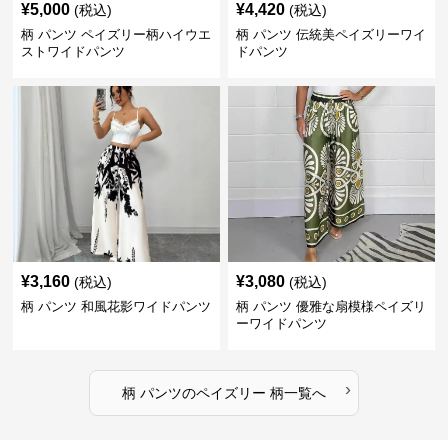
¥
5,000
¥
4,420
(税込)
(税込)
柄 パンツ ペイズリー柄ハイウエ
柄 パンツ 伝統美ペイズリーワイ
ストワイドパンツ
ドパンツ
¥
3,160
¥
3,080
(税込)
(税込)
柄 パンツ 和風花影ワイドパンツ
柄 パンツ 優雅な扇模様ペイズリ
ーワイドパンツ
›
柄 パンツ
の
ペイズリー 柄
一覧へ