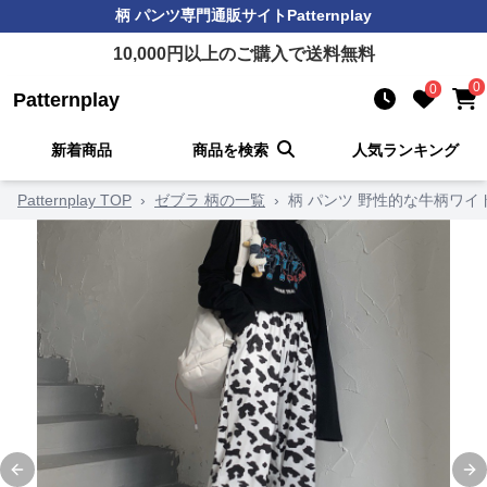
柄 パンツ
専門通販サイト
Patternplay
10,000
円以上のご購入で送料無料
0
0
Patternplay
新着商品
商品を検索
人気ランキング
Patternplay TOP
›
ゼブラ 柄の一覧
›
柄 パンツ 野性的な牛柄ワイ
Previous slide
Ne