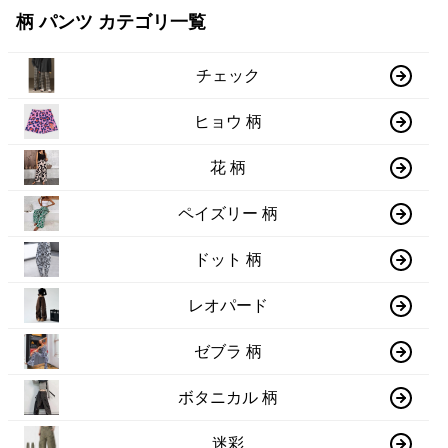
柄 パンツ カテゴリ一覧
チェック
ヒョウ 柄
花 柄
ペイズリー 柄
ドット 柄
レオパード
ゼブラ 柄
ボタニカル 柄
迷彩