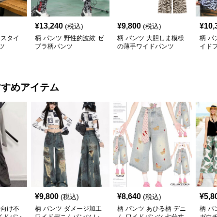
¥
13,240
¥
9,800
¥
10,
(税込)
(税込)
的スタイ
柄 パンツ 野性的波紋 ゼ
柄 パンツ 大胆しま模様
柄 パ
ツ
ブラ柄パンツ
の薄手ワイドパンツ
イド
すすめアイテム
¥
9,800
¥
8,640
¥
5,8
(税込)
(税込)
子向け不
柄 パンツ ダメージ加工
柄 パンツ あひる柄 デニ
柄 パ
イドパン
ワイドデニムパンツ レ
ム ワイドパンツ 七分丈
ガウ