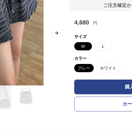
ご注文確定か
4,680
円
Next slide
サイズ
M
L
カラー
グレー
ホワイト
購
カー