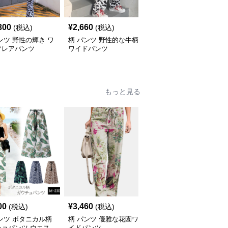
300
¥
2,660
¥
2,920
(税込)
(税込)
(税込)
ンツ 野性の輝き ワ
柄 パンツ 野性的な牛柄
柄 パンツ ストライプデ
フレアパンツ
ワイドパンツ
ザイン 七分丈パンツ
もっと見る
00
¥
3,460
¥
3,160
(税込)
(税込)
(税込)
ンツ ボタニカル柄
柄 パンツ 優雅な花園ワ
柄 パンツ 木陰の葉影 ワ
チョパンツ ウエス
イドパンツ
イドパンツ