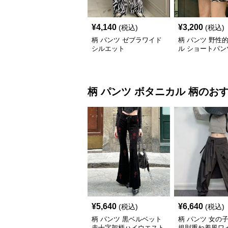
¥
4,140
¥
3,200
(税込)
(税込)
柄 パンツ ゼブラワイド
柄 パンツ 野性
シルエット
ル ショートパン
柄 パンツ
ボタニカル 柄
のお
¥
5,640
¥
6,640
(税込)
(税込)
柄 パンツ 黒ベルベット
柄 パンツ 女の
赤十字架柄ハイウエスト
規則重ね着風ワ