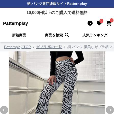
柄 パンツ
専門通販サイト
Patternplay
10,000
円以上のご購入で送料無料
0
0
Patternplay
新着商品
商品を検索
人気ランキング
Patternplay TOP
›
ゼブラ 柄の一覧
›
柄 パンツ 優美なゼブラ柄フ
Previous slide
Ne