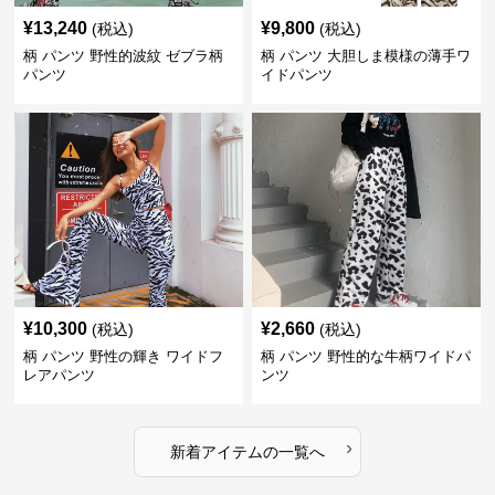
¥
13,240
¥
9,800
(税込)
(税込)
柄 パンツ 野性的波紋 ゼブラ柄
柄 パンツ 大胆しま模様の薄手ワ
パンツ
イドパンツ
¥
10,300
¥
2,660
(税込)
(税込)
柄 パンツ 野性の輝き ワイドフ
柄 パンツ 野性的な牛柄ワイドパ
レアパンツ
ンツ
›
新着アイテムの一覧へ