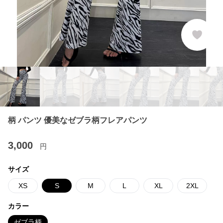
柄 パンツ 優美なゼブラ柄フレアパンツ
3,000
円
サイズ
XS
S
M
L
XL
2XL
カラー
ゼブラ柄