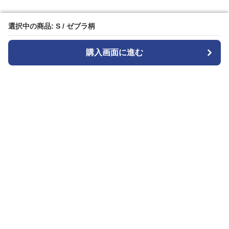
選択中の商品: S / ゼブラ柄
選択中の商品: S / ゼブラ柄
購入画面に進む
購入画面に進む
Patternplay
について
会社概要