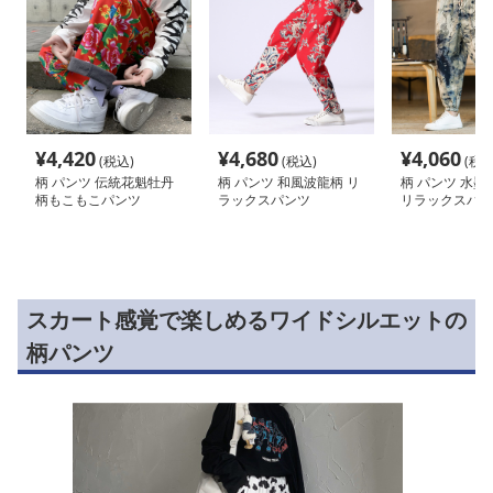
¥
4,420
¥
4,680
¥
4,060
(税込)
(税込)
(税込
柄 パンツ 伝統花魁牡丹
柄 パンツ 和風波龍柄 リ
柄 パンツ 水墨
柄もこもこパンツ
ラックスパンツ
リラックスパン
スカート感覚で楽しめるワイドシルエットの
柄パンツ