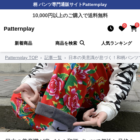
柄 パンツ
専門通販サイト
Patternplay
10,000
円以上のご購入で送料無料
0
0
Patternplay
新着商品
商品を検索
人気ランキング
Patternplay TOP
›
記事一覧
›
日本の美意識が息づく！和柄パンツ