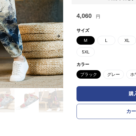
4,060
円
サイズ
Next slide
M
L
XL
5XL
カラー
ブラック
グレー
ホ
購
カー