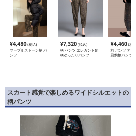
¥
4,480
¥
7,320
¥
4,460
(税込)
(税込)
(税込
マーブルストーン柄 パ
柄 パンツ エレガント豹
柄 パンツ アン
ンツ
柄ゆったりパンツ
風豹柄パンツ
スカート感覚で楽しめるワイドシルエットの
柄パンツ