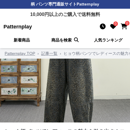
柄 パンツ
専門通販サイト
Patternplay
10,000
円以上のご購入で送料無料
0
0
Patternplay
新着商品
商品を検索
人気ランキング
Patternplay TOP
›
記事一覧
›
ヒョウ柄パンツでレディースの魅力