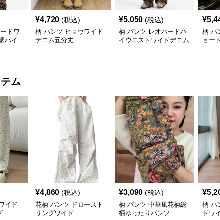
¥
4,720
¥
5,050
¥
5,4
(税込)
(税込)
パードワ
柄 パンツ ヒョウワイド
柄 パンツ レオパードハ
柄 パ
派ハイ
デニム五分丈
イウエストワイドデニム
ョー
風
イテム
¥
4,860
¥
3,090
¥
5,2
(税込)
(税込)
ワイド
花柄 パンツ ドロースト
柄 パンツ 中華風花柄総
柄 パ
グ
リングワイド
柄ゆったりパンツ
ドワ