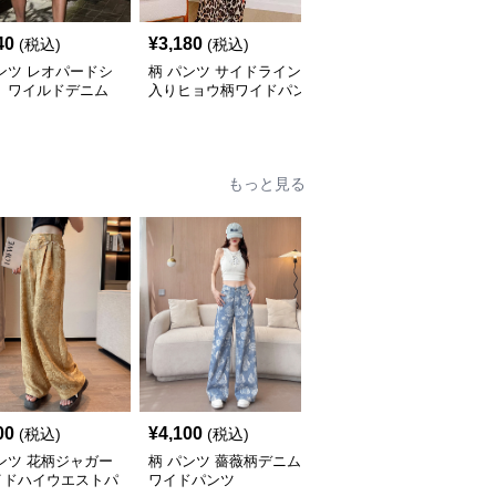
40
¥
3,180
¥
7,380
(税込)
(税込)
(税込)
ンツ レオパードシ
柄 パンツ サイドライン
柄 パンツ ヒョウ柄ワイ
ト ワイルドデニム
入りヒョウ柄ワイドパン
ドカーゴパンツゆったり
ツ
シルエット
もっと見る
00
¥
4,100
¥
2,700
(税込)
(税込)
(税込)
ンツ 花柄ジャガー
柄 パンツ 薔薇柄デニム
柄 パンツ 花柄とヒョウ
イドハイウエストパ
ワイドパンツ
柄リラックスショートパ