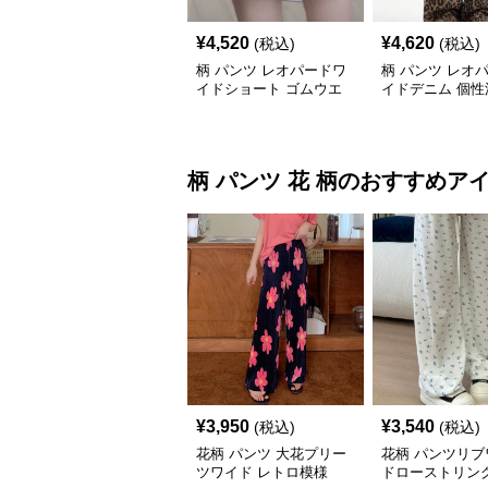
¥
4,520
¥
4,620
(税込)
(税込)
柄 パンツ レオパードワ
柄 パンツ レオ
イドショート ゴムウエ
イドデニム 個性
スト
ウエスト
柄 パンツ
花 柄
のおすすめア
¥
3,950
¥
3,540
(税込)
(税込)
花柄 パンツ 大花プリー
花柄 パンツリブ
ツワイド レトロ模様
ドローストリン