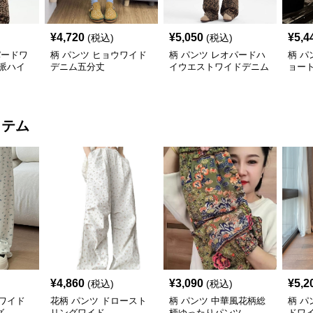
¥
4,720
¥
5,050
¥
5,4
(税込)
(税込)
パードワ
柄 パンツ ヒョウワイド
柄 パンツ レオパードハ
柄 パ
派ハイ
デニム五分丈
イウエストワイドデニム
ョー
風
イテム
¥
4,860
¥
3,090
¥
5,2
(税込)
(税込)
ワイド
花柄 パンツ ドロースト
柄 パンツ 中華風花柄総
柄 パ
グ
リングワイド
柄ゆったりパンツ
ドワ