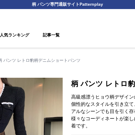
柄 パンツ
専門通販サイト
Patternplay
人気ランキング
記事一覧
柄 パンツ レトロ豹柄デニムショートパンツ
柄 パンツ レトロ
高級感漂うヒョウ柄デザイン
個性的なスタイルを引き立て
アルなシーンでも目を引く存
様々なコーディネートが楽し
着です。