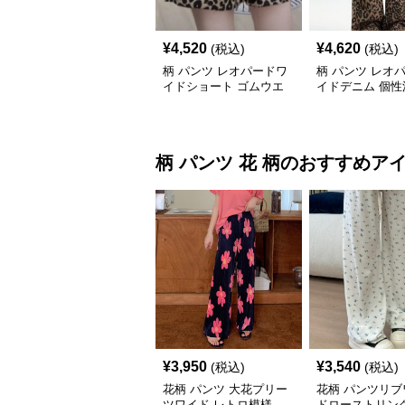
¥
4,520
¥
4,620
(税込)
(税込)
柄 パンツ レオパードワ
柄 パンツ レオ
イドショート ゴムウエ
イドデニム 個性
スト
ウエスト
柄 パンツ
花 柄
のおすすめア
¥
3,950
¥
3,540
(税込)
(税込)
花柄 パンツ 大花プリー
花柄 パンツリブ
ツワイド レトロ模様
ドローストリン