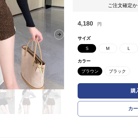
ご注文確定か
4,180
円
Next slide
サイズ
S
M
L
カラー
ブラウン
ブラック
購
カー