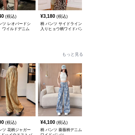
40
¥
3,180
¥
7,380
(税込)
(税込)
(税込)
ンツ レオパードシ
柄 パンツ サイドライン
柄 パンツ ヒョウ柄ワイ
ト ワイルドデニム
入りヒョウ柄ワイドパン
ドカーゴパンツゆったり
ツ
シルエット
もっと見る
00
¥
4,100
¥
2,700
(税込)
(税込)
(税込)
ンツ 花柄ジャガー
柄 パンツ 薔薇柄デニム
柄 パンツ 花柄とヒョウ
イドハイウエストパ
ワイドパンツ
柄リラックスショートパ