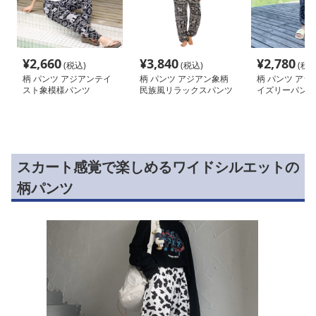
¥
2,660
¥
3,840
¥
2,780
(税込)
(税込)
(税込
柄 パンツ アジアンテイ
柄 パンツ アジアン象柄
柄 パンツ アラ
スト象模様パンツ
民族風リラックスパンツ
イズリーパンツ
スカート感覚で楽しめるワイドシルエットの
柄パンツ