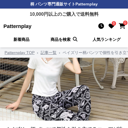
柄 パンツ
専門通販サイト
Patternplay
10,000
円以上のご購入で送料無料
0
0
Patternplay
新着商品
商品を検索
人気ランキング
Patternplay TOP
›
記事一覧
›
ペイズリー柄パンツで個性を引き立