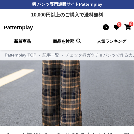
柄 パンツ
専門通販サイト
Patternplay
10,000
円以上のご購入で送料無料
0
0
Patternplay
新着商品
商品を検索
人気ランキング
Patternplay TOP
›
記事一覧
›
チェック柄ガウチョパンツで作る大