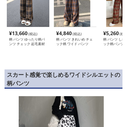
¥
13,660
¥
4,840
¥
5,260
(税込)
(税込)
(税込
柄 パンツ ゆったり柄パ
柄 パンツ きれいめ チェ
柄 パンツ しな
ンツ チェック 起毛素材
ック柄 ワイド パンツ
ック柄パンツ
スカート感覚で楽しめるワイドシルエットの
柄パンツ