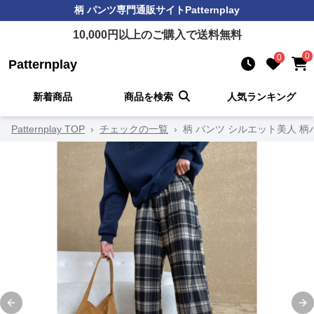
柄 パンツ
専門通販サイト
Patternplay
10,000
円以上のご購入で送料無料
0
0
Patternplay
新着商品
商品を検索
人気ランキング
Patternplay TOP
›
チェックの一覧
›
柄 パンツ シルエット美人 柄
Previous slide
Ne