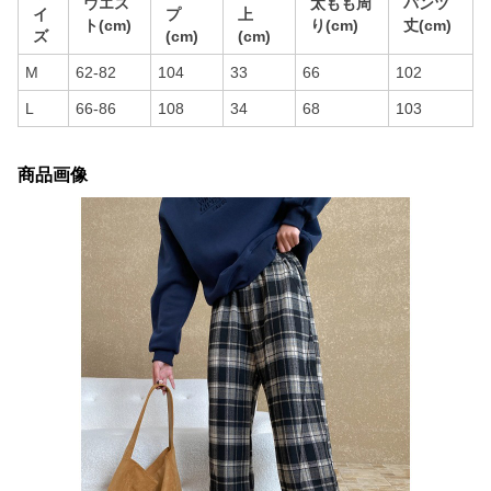
ウエス
太もも周
パンツ
イ
プ
上
ト(cm)
り(cm)
丈(cm)
ズ
(cm)
(cm)
M
62-82
104
33
66
102
L
66-86
108
34
68
103
商品画像