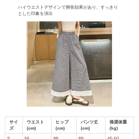
ハイウエストデザインで脚長効果があり、すっきり
とした印象を演出
サイ
ウエスト
ヒップ
パンツ丈
推奨体重
ズ
(cm)
(cm)
(cm)
(kg)
S
56
98
89
45-50