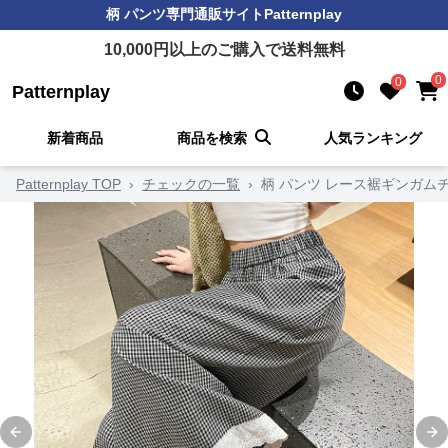
柄 パンツ
専門通販サイト
Patternplay
10,000
円以上のご購入で送料無料
0
0
Patternplay
新着商品
商品を検索
人気ランキング
Patternplay TOP
›
チェックの一覧
›
柄 パンツ レース裾ギンガム
Previous slide
Ne