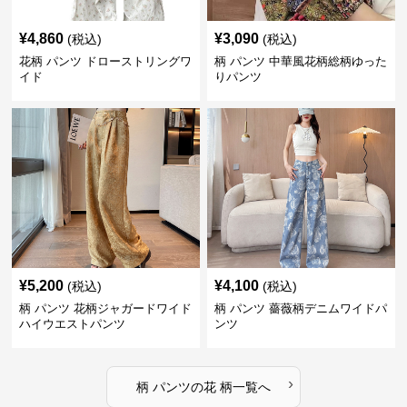
¥
4,860
¥
3,090
(税込)
(税込)
花柄 パンツ ドローストリングワ
柄 パンツ 中華風花柄総柄ゆった
イド
りパンツ
¥
5,200
¥
4,100
(税込)
(税込)
柄 パンツ 花柄ジャガードワイド
柄 パンツ 薔薇柄デニムワイドパ
ハイウエストパンツ
ンツ
›
柄 パンツ
の
花 柄
一覧へ