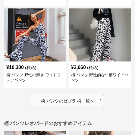
¥
10,300
¥
2,660
(税込)
(税込)
柄 パンツ 野性の輝き ワイドフ
柄 パンツ 野性的な牛柄ワイドパ
レアパンツ
ンツ
›
柄 パンツ
の
ゼブラ 柄
一覧へ
柄 パンツレオパードのおすすめアイテム