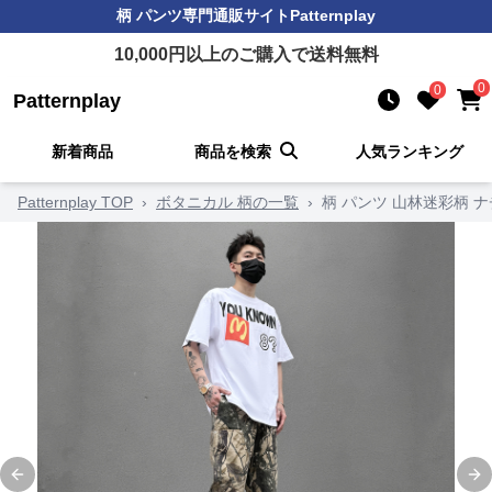
柄 パンツ
専門通販サイト
Patternplay
10,000
円以上のご購入で送料無料
0
0
Patternplay
新着商品
商品を検索
人気ランキング
Patternplay TOP
›
ボタニカル 柄の一覧
›
柄 パンツ 山林迷彩柄 
Previous slide
Ne