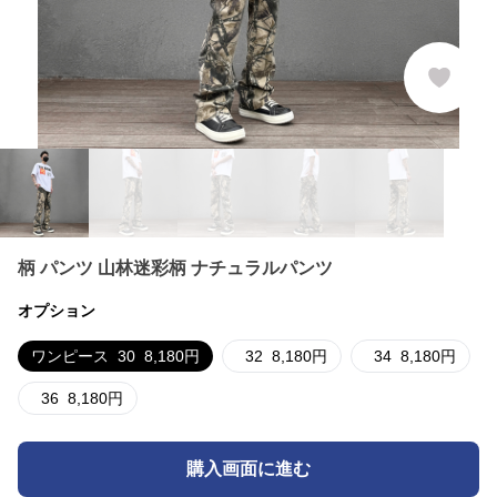
柄 パンツ 山林迷彩柄 ナチュラルパンツ
オプション
ワンピース
30
8,180
円
32
8,180
円
34
8,180
円
36
8,180
円
購入画面に進む