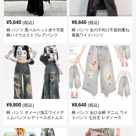
¥
5,640
¥
6,640
(税込)
(税込)
柄 パンツ 黒ベルベット赤十字架
柄 パンツ 女の子向け不規則重ね
柄ハイウエストフレアパンツ
着風ワイドパンツ
¥
9,800
¥
8,640
(税込)
(税込)
柄 パンツ ダメージ加工ワイドデ
柄 パンツ あひる柄 デニム ワイ
ニムパンツ レディースボトムス
ドパンツ 七分丈 レディース