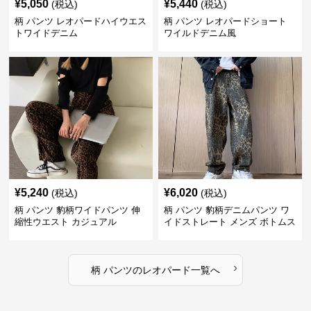
¥
5,050
¥
5,440
(税込)
(税込)
柄 パンツ レオパードハイウエス
柄 パンツ レオパードショート
トワイドデニム
ワイルドデニム風
¥
5,240
¥
6,020
(税込)
(税込)
柄 パンツ 豹柄ワイドパンツ 伸
柄 パンツ 豹柄デニムパンツ ワ
縮性ウエスト カジュアル
イドストレート メンズ ボトムス
›
柄 パンツ
の
レオパード
一覧へ