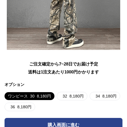
ご注文確定から7~28日でお届け予定
送料は1注文あたり
1000
円かかります
オプション
ワンピース
30
8,180
円
32
8,180
円
34
8,180
円
36
8,180
円
購入画面に進む