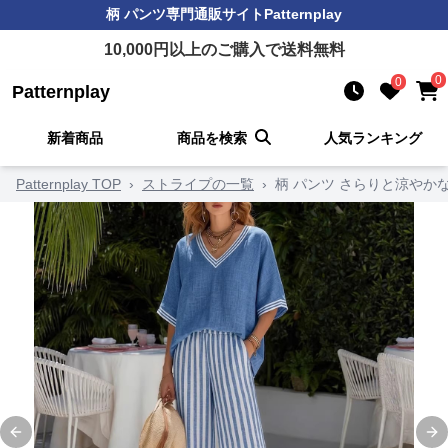
柄 パンツ
専門通販サイト
Patternplay
10,000
円以上のご購入で送料無料
0
0
Patternplay
新着商品
商品を検索
人気ランキング
Patternplay TOP
›
ストライプの一覧
›
柄 パンツ さらりと涼やか
Previous slide
Ne