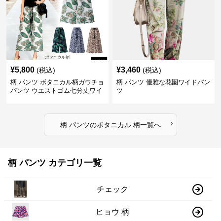
¥
5,800
¥
3,460
(税込)
(税込)
柄 パンツ ボタニカル柄ガウチョ
柄 パンツ 優雅な花園ワイドパン
パンツ ウエストゴム七分丈ワイ
ツ
ドパンツ
›
柄 パンツ
の
ボタニカル 柄
一覧へ
柄 パンツ カテゴリ一覧
チェック
ヒョウ 柄