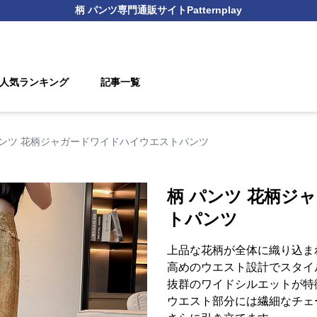
柄 パンツ
専門通販サイト
Patternplay
人気ランキング
記事一覧
パンツ 花柄ジャガードワイドハイウエストパンツ
柄 パンツ 花柄ジ
トパンツ
上品な花柄が全体に織り込ま
高めのウエスト設計でスタイ
抜群のワイドシルエットが特
ウエスト部分には繊細なチェ