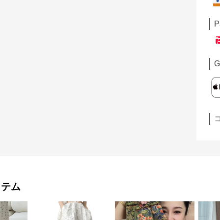
P
G
イテム