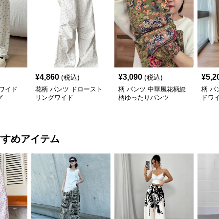
¥
4,860
¥
3,090
¥
5,2
(税込)
(税込)
ワイド
花柄 パンツ ドロースト
柄 パンツ 中華風花柄総
柄 パ
グ
リングワイド
柄ゆったりパンツ
ドワ
ンツ
すすめアイテム