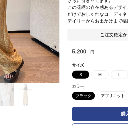
さらに引き立てます。
この花柄の存在感あるデザイ
だけでおしゃれなコーディネ
デイリーからお出かけまで幅
ご注文確定か
Next slide
5,200
円
サイズ
S
M
L
カラー
ブラック
アプリコット
購