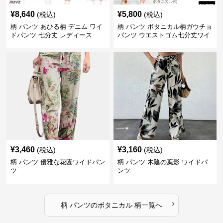
¥
8,640
¥
5,800
(税込)
(税込)
柄 パンツ あひる柄 デニム ワイ
柄 パンツ ボタニカル柄ガウチョ
ドパンツ 七分丈 レディース
パンツ ウエストゴム七分丈ワイ
ドパンツ
¥
3,460
¥
3,160
(税込)
(税込)
柄 パンツ 優雅な花園ワイドパン
柄 パンツ 木陰の葉影 ワイドパ
ツ
ンツ
›
柄 パンツ
の
ボタニカル 柄
一覧へ