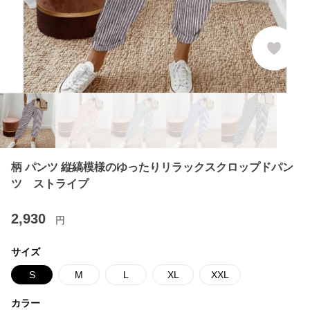
柄 パンツ 縦縞模様のゆったりリラックスクロップドパン
ツ ストライプ
2,930
円
サイズ
S
M
L
XL
XXL
カラー