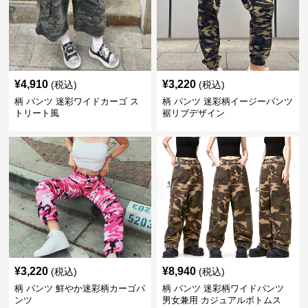
¥
4,910
¥
3,220
(税込)
(税込)
柄 パンツ 迷彩ワイドカーゴ ス
柄 パンツ 迷彩柄イージーパンツ
トリート風
裾リブデザイン
¥
3,220
¥
8,940
(税込)
(税込)
柄 パンツ 鮮やか迷彩柄カーゴパ
柄 パンツ 迷彩柄ワイドパンツ
ンツ
男女兼用 カジュアルボトムス