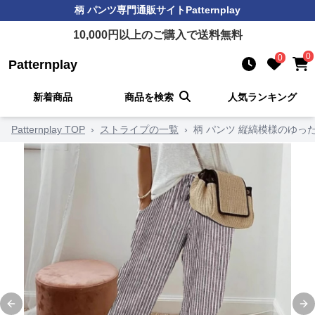
柄 パンツ
専門通販サイト
Patternplay
10,000
円以上のご購入で送料無料
0
0
Patternplay
新着商品
商品を検索
人気ランキング
Patternplay TOP
›
ストライプの一覧
›
柄 パンツ 縦縞模様のゆ
Previous slide
Ne