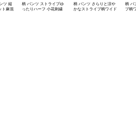
ンツ 縦
柄 パンツ ストライプゆ
柄 パンツ さらりと涼や
柄 パ
ット麻混
ったりハーフ 小花刺繍
かなストライプ柄ワイド
プ柄
付き
パンツ
ツ