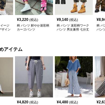
¥
3,220
¥
9,140
¥
8,9
(税込)
(税込)
柄イージ
柄 パンツ 鮮やか迷彩柄
柄 パンツ 迷彩柄ワーク
柄 パ
デザイン
カーゴパンツ
パンツ 男女兼用 七分丈
パンツ
春夏新作
アル
めアイテム
¥
4,820
¥
4,480
¥
2,6
(税込)
(税込)