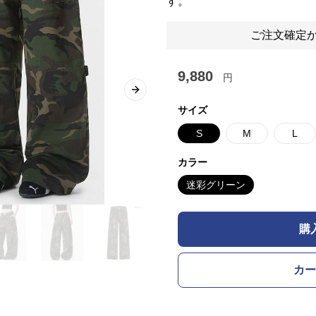
す。
ご注文確定か
9,880
円
Next slide
サイズ
S
M
L
カラー
迷彩グリーン
購
カー