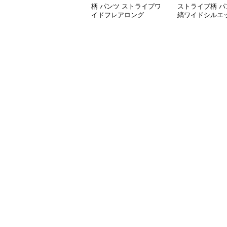
柄 パンツ ストライプワ
ストライブ柄 パ
イドフレアロング
縞ワイドシルエ
ゆったり