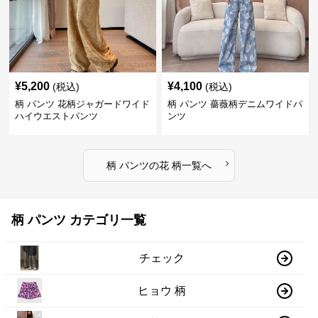
¥
5,200
¥
4,100
(税込)
(税込)
柄 パンツ 花柄ジャガードワイド
柄 パンツ 薔薇柄デニムワイドパ
ハイウエストパンツ
ンツ
›
柄 パンツ
の
花 柄
一覧へ
柄 パンツ カテゴリ一覧
チェック
ヒョウ 柄