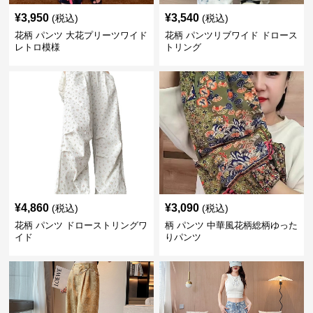
¥
3,950
¥
3,540
(税込)
(税込)
花柄 パンツ 大花プリーツワイド
花柄 パンツリブワイド ドロース
レトロ模様
トリング
¥
4,860
¥
3,090
(税込)
(税込)
花柄 パンツ ドローストリングワ
柄 パンツ 中華風花柄総柄ゆった
イド
りパンツ