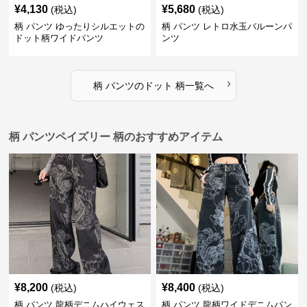
¥
4,130
¥
5,680
(税込)
(税込)
柄 パンツ ゆったりシルエットの
柄 パンツ レトロ水玉バルーンパ
ドット柄ワイドパンツ
ンツ
›
柄 パンツ
の
ドット 柄
一覧へ
柄 パンツペイズリー 柄のおすすめアイテム
¥
8,200
¥
8,400
(税込)
(税込)
柄 パンツ 龍柄デニムハイウェス
柄 パンツ 龍柄ワイドデニムパン