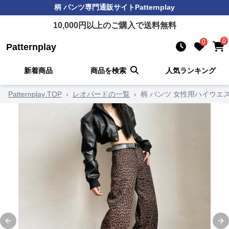
柄 パンツ
専門通販サイト
Patternplay
10,000
円以上のご購入で送料無料
0
0
Patternplay
新着商品
商品を検索
人気ランキング
Patternplay TOP
›
レオパードの一覧
›
柄 パンツ 女性用ハイウ
Previous slide
Ne