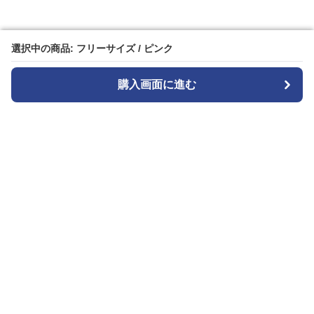
選択中の商品: フリーサイズ / ピンク
選択中の商品: フリーサイズ / ピンク
購入画面に進む
購入画面に進む
Patternplay
について
会社概要