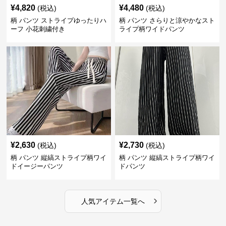
¥
4,820
¥
4,480
(税込)
(税込)
柄 パンツ ストライプゆったりハ
柄 パンツ さらりと涼やかなスト
ーフ 小花刺繍付き
ライプ柄ワイドパンツ
¥
2,630
¥
2,730
(税込)
(税込)
柄 パンツ 縦縞ストライプ柄ワイ
柄 パンツ 縦縞ストライプ柄ワイ
ドイージーパンツ
ドパンツ
›
人気アイテム一覧へ