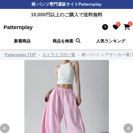
柄 パンツ
専門通販サイト
Patternplay
10,000
円以上のご購入で送料無料
0
0
Patternplay
新着商品
商品を検索
人気ランキング
Patternplay TOP
›
ストライプの一覧
›
柄 パンツ シアサッカー風
Previous slide
Ne