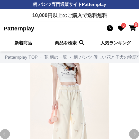
柄 パンツ
専門通販サイト
Patternplay
10,000
円以上のご購入で送料無料
0
0
Patternplay
新着商品
商品を検索
人気ランキング
Patternplay TOP
›
花 柄の一覧
›
柄 パンツ 優しい花と子犬の物語
Previous slide
Ne