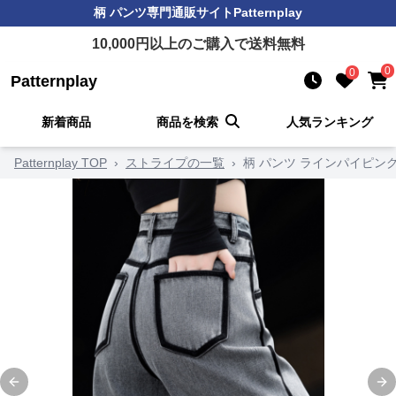
柄 パンツ
専門通販サイト
Patternplay
10,000
円以上のご購入で送料無料
0
0
Patternplay
新着商品
商品を検索
人気ランキング
Patternplay TOP
›
ストライプの一覧
›
柄 パンツ ラインパイピン
Previous slide
Ne