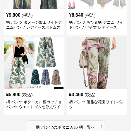
¥
9,800
¥
8,640
(税込)
(税込)
柄 パンツ ダメージ加工ワイドデ
柄 パンツ あひる柄 デニム ワイ
ニムパンツ レディースボトムス
ドパンツ 七分丈 レディース
¥
5,800
¥
3,460
(税込)
(税込)
柄 パンツ ボタニカル柄ガウチョ
柄 パンツ 優雅な花園ワイドパン
パンツ ウエストゴム七分丈ワイ
ツ
ドパンツ
›
柄 パンツ
の
ボタニカル 柄
一覧へ