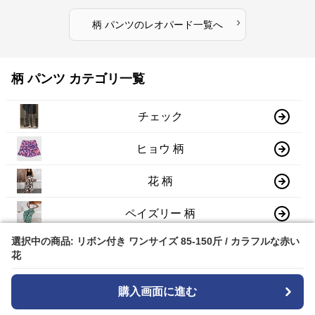
›
柄 パンツ
の
レオパード
一覧へ
柄 パンツ カテゴリ一覧
チェック
ヒョウ 柄
花 柄
ペイズリー 柄
選択中の商品: リボン付き ワンサイズ 85-150斤 / カラフルな赤い
選択中の商品: リボン付き ワンサイズ 85-150斤 / カラフルな赤い
ドット 柄
花
花
レオパード
購入画面に進む
購入画面に進む
ゼブラ 柄