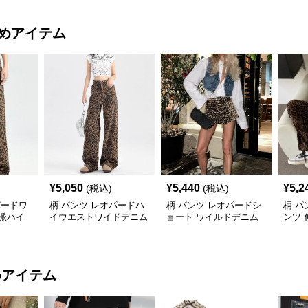
めアイテム
¥
5,050
¥
5,440
¥
5,2
(税込)
(税込)
パードワ
柄 パンツ レオパードハ
柄 パンツ レオパードシ
柄 パ
派ハイ
イウエストワイドデニム
ョート ワイルドデニム
ンツ 
風
ジュ
めアイテム