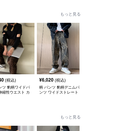
もっと見る
40
¥
6,020
¥
8,840
(税込)
(税込)
(税込)
ンツ 豹柄ワイドパ
柄 パンツ 豹柄デニムパ
柄 パンツ 女性用ハイウ
伸縮性ウエスト カ
ンツ ワイドストレート
エストワイドパンツヒョ
アル
メンズ ボトムス
ウ柄スラックス
もっと見る