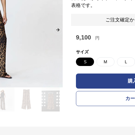
表格です。
ご注文確定か
Next slide
9,100
円
サイズ
S
M
L
購
カー