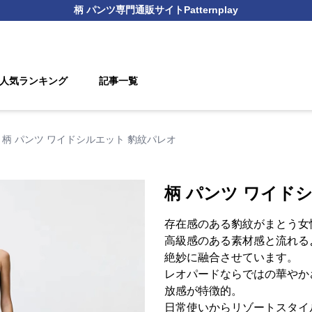
柄 パンツ
専門通販サイト
Patternplay
人気ランキング
記事一覧
柄 パンツ ワイドシルエット 豹紋パレオ
柄 パンツ ワイド
存在感のある豹紋がまとう女
高級感のある素材感と流れる
絶妙に融合させています。
レオパードならではの華やか
放感が特徴的。
日常使いからリゾートスタイ