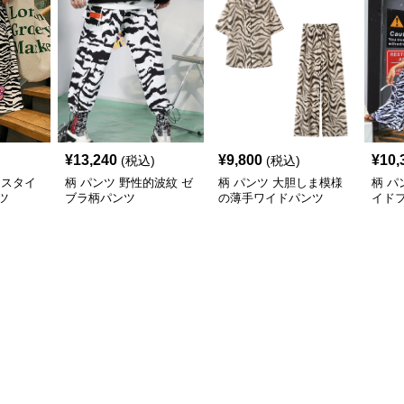
¥
13,240
¥
9,800
¥
10,
(税込)
(税込)
的スタイ
柄 パンツ 野性的波紋 ゼ
柄 パンツ 大胆しま模様
柄 パ
ツ
ブラ柄パンツ
の薄手ワイドパンツ
イド