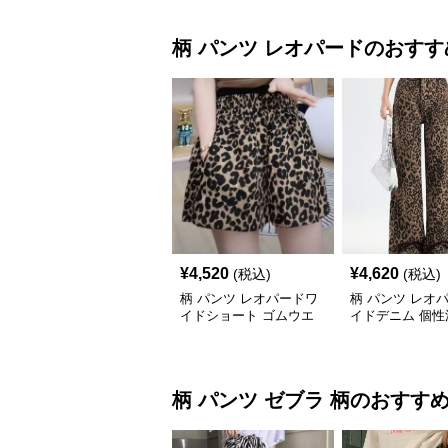
柄 パンツ
レオパード
のおすす
¥
4,520
¥
4,620
(税込)
(税込)
柄 パンツ レオパードワ
柄 パンツ レオ
イドショート ゴムウエ
イドデニム 個性
スト
ウエスト
柄 パンツ
ゼブラ 柄
のおすす