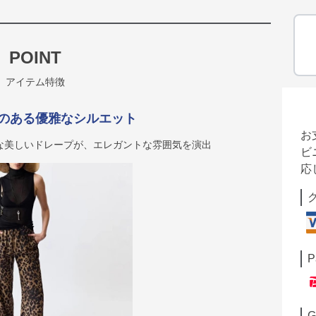
POINT
アイテム特徴
のある優雅なシルエット
お
な美しいドレープが、エレガントな雰囲気を演出
ビ
応
P
G