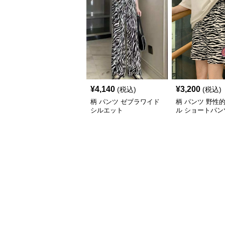
¥
4,140
¥
3,200
(税込)
(税込)
柄 パンツ ゼブラワイド
柄 パンツ 野性
シルエット
ル ショートパン