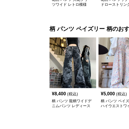
ツワイド レトロ模様
ドローストリン
柄 パンツ
ペイズリー 柄
のお
¥
8,400
¥
5,000
(税込)
(税込)
柄 パンツ 龍柄ワイドデ
柄 パンツ ペイ
ニムパンツ レディース
ハイウエストワ
ユニセックス
ツ