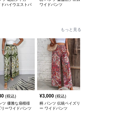
イドハイウエストパ
ワイドパンツ
柄リラックスショートパ
ンツ
もっと見る
80
¥
3,000
¥
2,880
(税込)
(税込)
(税込)
ンツ 優雅な扇模様
柄 パンツ 伝統ペイズリ
柄 パンツ 華やかな渦巻
ズリーワイドパンツ
ー ワイドパンツ
きペイズリーワイドパン
ツ