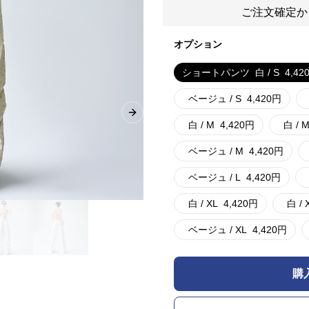
ご注文確定か
オプション
ショートパンツ
白 / S
4,42
ベージュ / S
4,420
円
Next slide
白 / M
4,420
円
白 / 
ベージュ / M
4,420
円
ベージュ / L
4,420
円
白 / XL
4,420
円
白 / 
ベージュ / XL
4,420
円
購