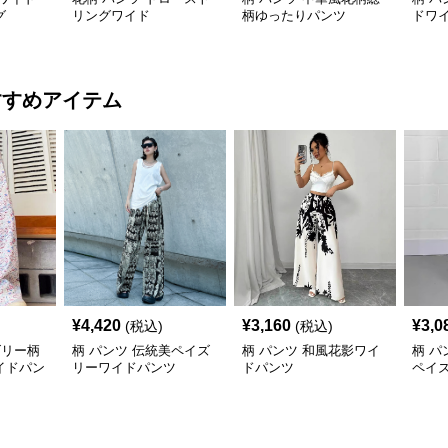
グ
リングワイド
柄ゆったりパンツ
ドワ
ンツ
すすめアイテム
¥
4,420
¥
3,160
¥
3,0
(税込)
(税込)
ズリー柄
柄 パンツ 伝統美ペイズ
柄 パンツ 和風花影ワイ
柄 パ
イドパン
リーワイドパンツ
ドパンツ
ペイ