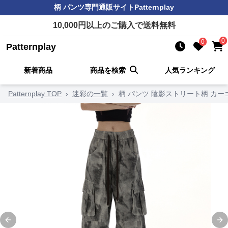
柄 パンツ
専門通販サイト
Patternplay
10,000
円以上のご購入で送料無料
0
0
Patternplay
新着商品
商品を検索
人気ランキング
Patternplay TOP
›
迷彩の一覧
›
柄 パンツ 陰影ストリート柄 カー
Previous slide
Ne