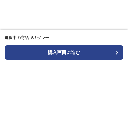
選択中の商品: S / グレー
選択中の商品: S / グレー
購入画面に進む
購入画面に進む
Patternplay
について