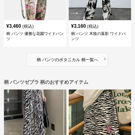
¥
3,460
¥
3,160
(税込)
(税込)
柄 パンツ 優雅な花園ワイドパン
柄 パンツ 木陰の葉影 ワイドパ
ツ
ンツ
›
柄 パンツ
の
ボタニカル 柄
一覧へ
柄 パンツゼブラ 柄のおすすめアイテム