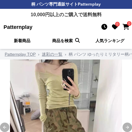
柄 パンツ
専門通販サイト
Patternplay
10,000
円以上のご購入で送料無料
0
0
Patternplay
新着商品
商品を検索
人気ランキング
Patternplay TOP
›
迷彩の一覧
›
柄 パンツ ゆったりミリタリー柄
Previous slide
Ne