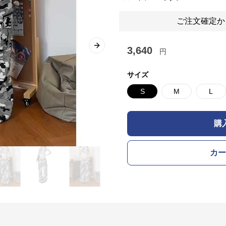
ご注文確定か
3,640
Next slide
円
サイズ
S
M
L
購
カー