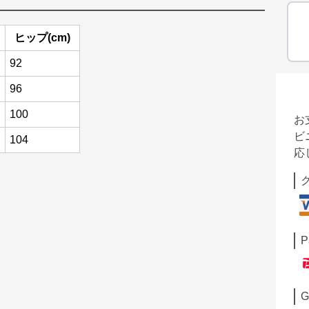
ヒップ(cm)
92
96
100
お
ビ
104
応
P
G