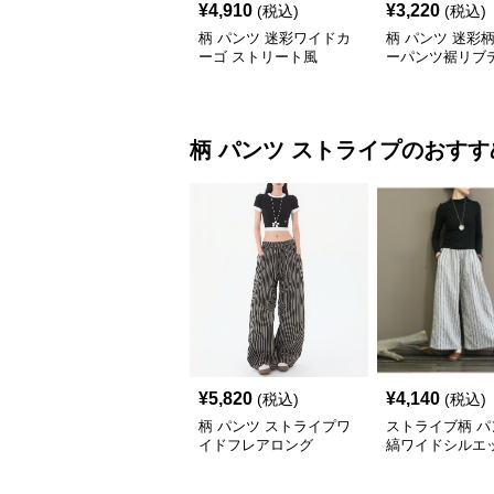
¥
4,910
¥
3,220
(税込)
(税込)
柄 パンツ 迷彩ワイドカ
柄 パンツ 迷彩
ーゴ ストリート風
ーパンツ裾リブ
柄 パンツ
ストライプ
のおすす
¥
5,820
¥
4,140
(税込)
(税込)
柄 パンツ ストライプワ
ストライブ柄 パ
イドフレアロング
縞ワイドシルエ
ゆったり