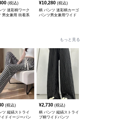
800
¥
10,280
¥
8,320
(税込)
(税込)
(税込)
ンツ 迷彩柄ワーク
柄 パンツ 迷彩柄カーゴ
柄 パンツ 迷彩柄ワイド
 男女兼用 街着系
パンツ男女兼用ワイド
ワークパンツ男女兼用ス
ムス
トリート系ボトムス
もっと見る
30
¥
2,730
¥
2,930
(税込)
(税込)
(税込)
ンツ 縦縞ストライ
柄 パンツ 縦縞ストライ
柄 パンツ 縦縞模様のゆ
ワイドイージーパン
プ柄ワイドパンツ
ったりリラックスクロッ
プドパンツ ストライプ