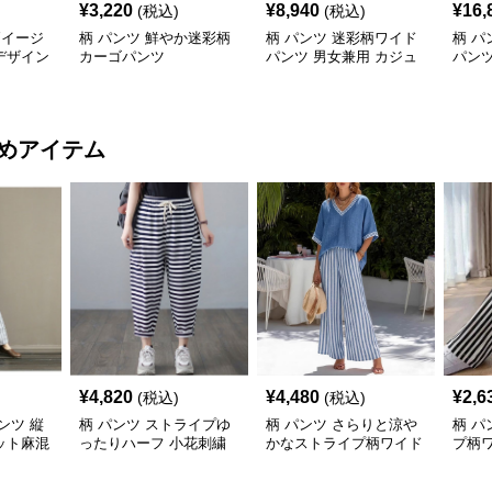
¥
3,220
¥
8,940
¥
16,
(税込)
(税込)
柄イージ
柄 パンツ 鮮やか迷彩柄
柄 パンツ 迷彩柄ワイド
柄 パ
デザイン
カーゴパンツ
パンツ 男女兼用 カジュ
パンツ
アルボトムス
ボト
めアイテム
¥
4,820
¥
4,480
¥
2,6
(税込)
(税込)
ンツ 縦
柄 パンツ ストライプゆ
柄 パンツ さらりと涼や
柄 パ
ット麻混
ったりハーフ 小花刺繍
かなストライプ柄ワイド
プ柄
付き
パンツ
ツ