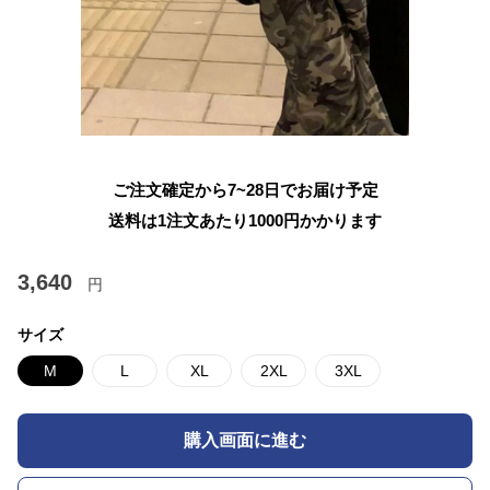
ご注文確定から7~28日でお届け予定
送料は1注文あたり
1000
円かかります
3,640
円
サイズ
M
L
XL
2XL
3XL
購入画面に進む