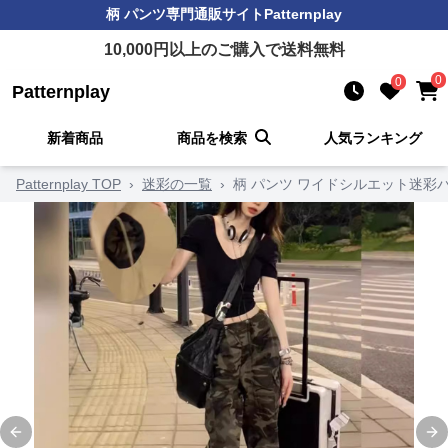
柄 パンツ
専門通販サイト
Patternplay
10,000
円以上のご購入で送料無料
0
0
Patternplay
新着商品
商品を検索
人気ランキング
Patternplay TOP
›
迷彩の一覧
›
柄 パンツ ワイドシルエット迷彩
Previous slide
Ne