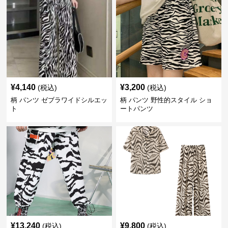
¥
4,140
¥
3,200
(税込)
(税込)
柄 パンツ ゼブラワイドシルエッ
柄 パンツ 野性的スタイル ショ
ト
ートパンツ
¥
13,240
¥
9,800
(税込)
(税込)