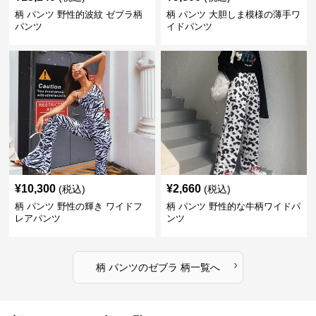
柄 パンツ 野性的波紋 ゼブラ柄
柄 パンツ 大胆しま模様の薄手ワ
パンツ
イドパンツ
¥
10,300
¥
2,660
(税込)
(税込)
柄 パンツ 野性の輝き ワイドフ
柄 パンツ 野性的な牛柄ワイドパ
レアパンツ
ンツ
›
柄 パンツ
の
ゼブラ 柄
一覧へ