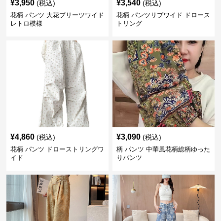
¥
3,950
¥
3,540
(税込)
(税込)
花柄 パンツ 大花プリーツワイド
花柄 パンツリブワイド ドロース
レトロ模様
トリング
¥
4,860
¥
3,090
(税込)
(税込)
花柄 パンツ ドローストリングワ
柄 パンツ 中華風花柄総柄ゆった
イド
りパンツ