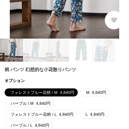
柄 パンツ 幻想的な小花散りパンツ
オプション
フォレストブルー花柄 / M
4,840
円
M
4,840
円
パープル / M
4,840
円
フォレストブルー花柄 / L
4,840
円
L
4,840
円
パープル / L
4,840
円