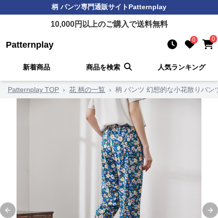
柄 パンツ
専門通販サイト
Patternplay
10,000
円以上のご購入で送料無料
0
0
Patternplay
新着商品
商品を検索
人気ランキング
Patternplay TOP
›
花 柄の一覧
›
柄 パンツ 幻想的な小花散りパン
Previous slide
Ne