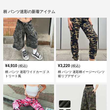
柄 パンツ迷彩の新着アイテム
¥
4,910
¥
3,220
(税込)
(税込)
柄 パンツ 迷彩ワイドカーゴ ス
柄 パンツ 迷彩柄イージーパンツ
トリート風
裾リブデザイン