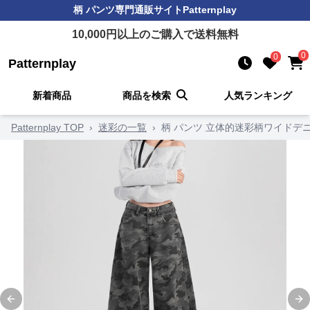
柄 パンツ
専門通販サイト
Patternplay
10,000
円以上のご購入で送料無料
0
0
Patternplay
新着商品
商品を検索
人気ランキング
Patternplay TOP
›
迷彩の一覧
›
柄 パンツ 立体的迷彩柄ワイドデ
Previous slide
Ne