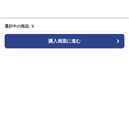
選択中の商品: S
選択中の商品: S
購入画面に進む
購入画面に進む
Patternplay
について