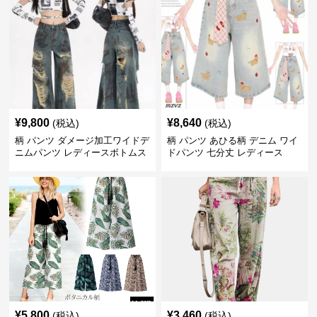
¥
9,800
¥
8,640
(税込)
(税込)
柄 パンツ ダメージ加工ワイドデ
柄 パンツ あひる柄 デニム ワイ
ニムパンツ レディースボトムス
ドパンツ 七分丈 レディース
¥
5,800
¥
3,460
(税込)
(税込)