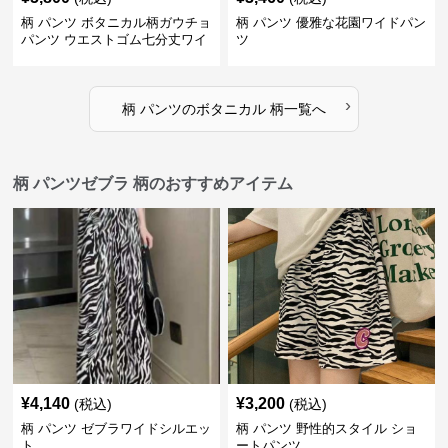
柄 パンツ ボタニカル柄ガウチョ
柄 パンツ 優雅な花園ワイドパン
パンツ ウエストゴム七分丈ワイ
ツ
ドパンツ
›
柄 パンツ
の
ボタニカル 柄
一覧へ
柄 パンツゼブラ 柄のおすすめアイテム
¥
4,140
¥
3,200
(税込)
(税込)
柄 パンツ ゼブラワイドシルエッ
柄 パンツ 野性的スタイル ショ
ト
ートパンツ