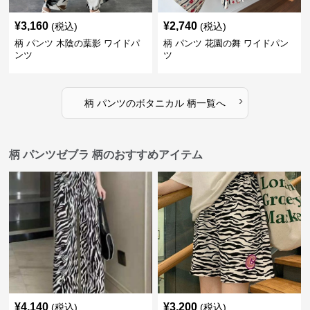
¥
3,160
¥
2,740
(税込)
(税込)
柄 パンツ 木陰の葉影 ワイドパ
柄 パンツ 花園の舞 ワイドパン
ンツ
ツ
›
柄 パンツ
の
ボタニカル 柄
一覧へ
柄 パンツゼブラ 柄のおすすめアイテム
¥
4,140
¥
3,200
(税込)
(税込)