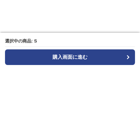
選択中の商品: S
選択中の商品: S
購入画面に進む
購入画面に進む
Patternplay
について