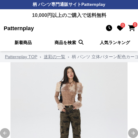
柄 パンツ
専門通販サイト
Patternplay
10,000
円以上のご購入で送料無料
0
0
Patternplay
新着商品
商品を検索
人気ランキング
Patternplay TOP
›
迷彩の一覧
›
柄 パンツ 立体パターン配色カー
Previous slide
Ne