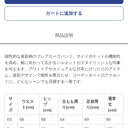
カートに追加する
商品説明
個性的な迷彩柄のフレアカーゴパンツ。サイドポケットが機能性
を高め、裾に向かって広がるシルエットがスタイリッシュな印象
を与えます。アウトドアやカジュアルな日常にぴったりのアイテ
ム。迷彩デザインで個性を際立たせ、コーディネートのアクセン
トに。どんなシーンでも活躍する一着です。
サ
ヒッ
通常
ウエス
太もも周
足首周
イ
プ
丈
ト(cm)
り(cm)
り(cm)
ズ
(cm)
(cm)
XS
66
88
54
49
99