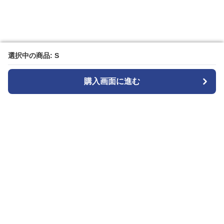
選択中の商品: S
選択中の商品: S
購入画面に進む
購入画面に進む
Patternplay
について