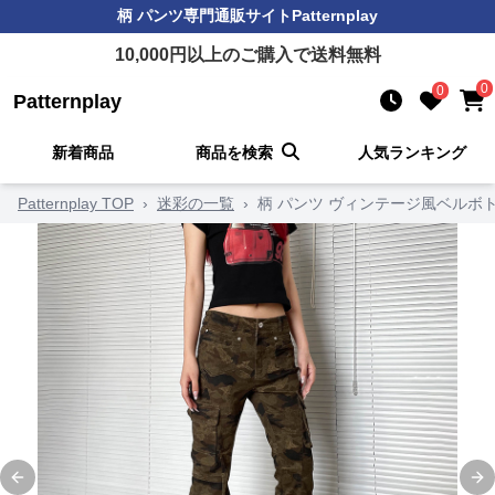
柄 パンツ
専門通販サイト
Patternplay
10,000
円以上のご購入で送料無料
0
0
Patternplay
新着商品
商品を検索
人気ランキング
Patternplay TOP
›
迷彩の一覧
›
柄 パンツ ヴィンテージ風ベルボ
Previous slide
Ne