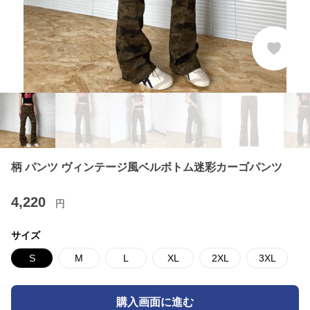
柄 パンツ ヴィンテージ風ベルボトム迷彩カーゴパンツ
4,220
円
サイズ
S
M
L
XL
2XL
3XL
購入画面に進む