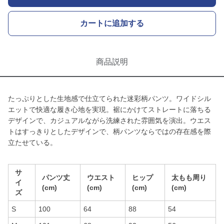
カートに追加する
商品説明
たっぷりとした生地感で仕立てられた迷彩柄パンツ。ワイドシル
エットで快適な履き心地を実現。裾にかけてストレートに落ちる
デザインで、カジュアルながら洗練された雰囲気を演出。ウエス
トはすっきりとしたデザインで、柄パンツならではの存在感を際
立たせている。
サ
パンツ丈
ウエスト
ヒップ
太もも周り
イ
(cm)
(cm)
(cm)
(cm)
ズ
S
100
64
88
54