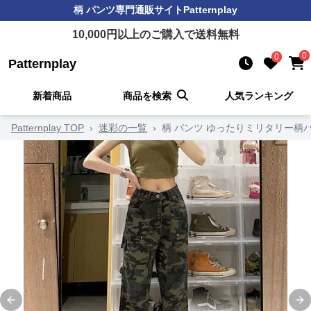
柄 パンツ
専門通販サイト
Patternplay
10,000
円以上のご購入で送料無料
0
0
Patternplay
新着商品
商品を検索
人気ランキング
Patternplay TOP
›
迷彩の一覧
›
柄 パンツ ゆったりミリタリー柄
Previous slide
Ne