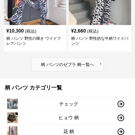
¥
10,300
¥
2,660
(税込)
(税込)
柄 パンツ 野性の輝き ワイドフ
柄 パンツ 野性的な牛柄ワイドパ
レアパンツ
ンツ
›
柄 パンツ
の
ゼブラ 柄
一覧へ
柄 パンツ カテゴリ一覧
チェック
ヒョウ 柄
花 柄