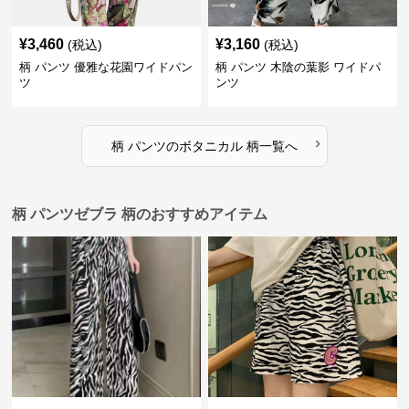
¥
3,460
¥
3,160
(税込)
(税込)
柄 パンツ 優雅な花園ワイドパン
柄 パンツ 木陰の葉影 ワイドパ
ツ
ンツ
›
柄 パンツ
の
ボタニカル 柄
一覧へ
柄 パンツゼブラ 柄のおすすめアイテム