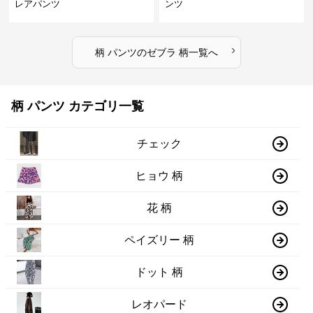
レアパンツ
ンツ
›
柄 パンツ
の
ゼブラ 柄
一覧へ
柄 パンツ カテゴリ一覧
チェック
ヒョウ 柄
花 柄
ペイズリー 柄
ドット 柄
レオパード