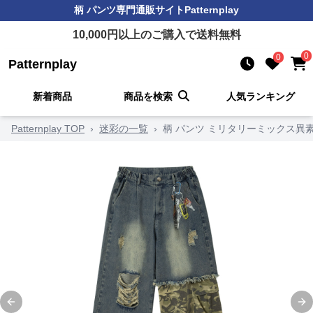
柄 パンツ
専門通販サイト
Patternplay
10,000
円以上のご購入で送料無料
0
0
Patternplay
新着商品
商品を検索
人気ランキング
Patternplay TOP
›
迷彩の一覧
›
柄 パンツ ミリタリーミックス異
Previous slide
Ne