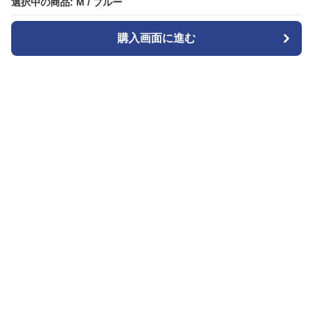
選択中の商品: M / ブルー
選択中の商品: M / ブルー
購入画面に進む
購入画面に進む
Patternplay
について
会社概要
利用規約