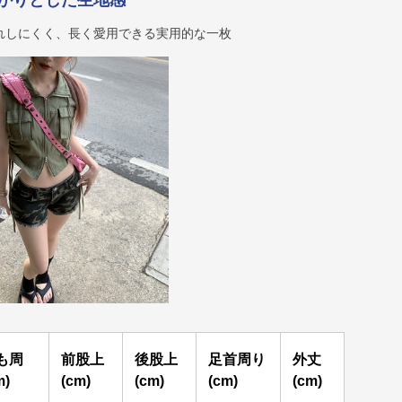
かりとした生地感
れしにくく、長く愛用できる実用的な一枚
も周
前股上
後股上
足首周り
外丈
m)
(cm)
(cm)
(cm)
(cm)