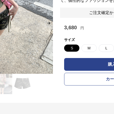
て、個性的なファッションを
ご注文確定か
Next slide
3,680
円
サイズ
S
M
L
購
カー