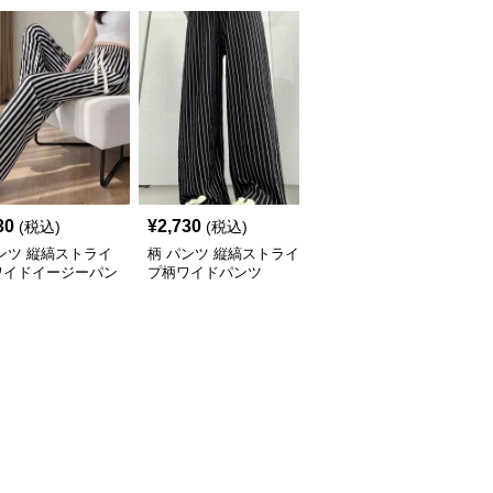
30
¥
2,730
¥
2,930
(税込)
(税込)
(税込)
ンツ 縦縞ストライ
柄 パンツ 縦縞ストライ
柄 パンツ 縦縞模様のゆ
ワイドイージーパン
プ柄ワイドパンツ
ったりリラックスクロッ
プドパンツ ストライプ