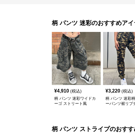
柄 パンツ
迷彩
のおすすめアイ
¥
4,910
¥
3,220
(税込)
(税込)
柄 パンツ 迷彩ワイドカ
柄 パンツ 迷彩
ーゴ ストリート風
ーパンツ裾リブ
柄 パンツ
ストライプ
のおすす