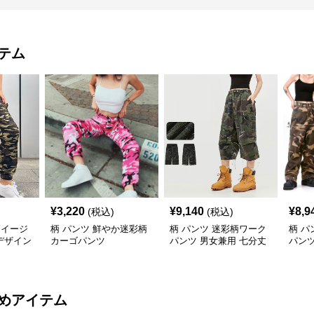
テム
¥
3,220
¥
9,140
¥
8,9
(税込)
(税込)
柄イージ
柄 パンツ 鮮やか迷彩柄
柄 パンツ 迷彩柄ワーク
柄 パ
デザイン
カーゴパンツ
パンツ 男女兼用 七分丈
パンツ
春夏新作
アル
めアイテム