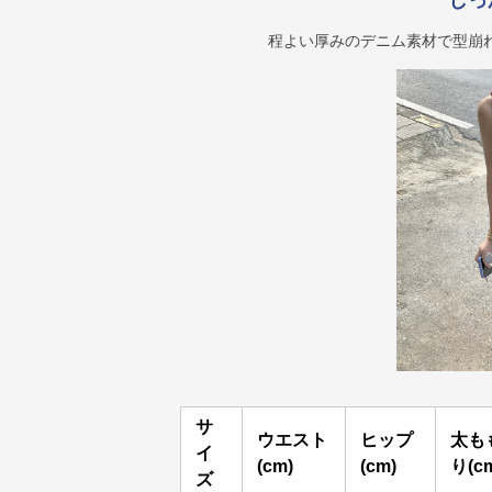
しっ
程よい厚みのデニム素材で型崩
サ
ウエスト
ヒップ
太も
イ
(cm)
(cm)
り(c
ズ