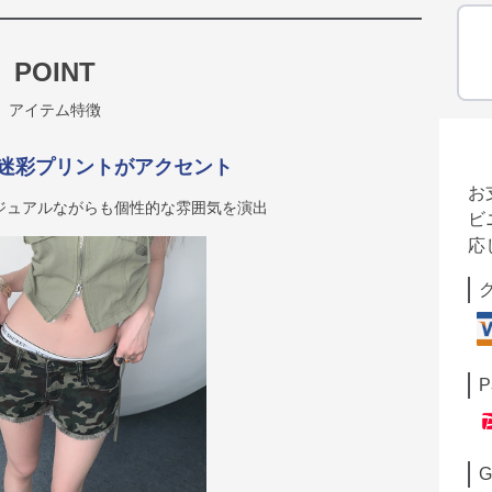
POINT
アイテム特徴
迷彩プリントがアクセント
お
ジュアルながらも個性的な雰囲気を演出
ビ
応
P
G