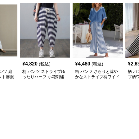
¥
4,820
¥
4,480
¥
2,6
(税込)
(税込)
ンツ 縦
柄 パンツ ストライプゆ
柄 パンツ さらりと涼や
柄 パ
ット麻混
ったりハーフ 小花刺繍
かなストライプ柄ワイド
プ柄
付き
パンツ
ツ