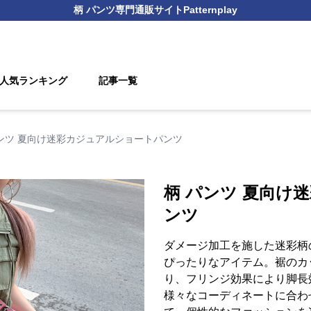
柄 パンツ
専門通販サイト
Patternplay
人気ランキング
記事一覧
パンツ 夏向け迷彩カジュアルショートパンツ
柄 パンツ 夏向け
ンツ
ダメージ加工を施した迷彩柄
ぴったりなアイテム。裾のカ
り、フリンジ効果により脚長
様々なコーディネートに合わ