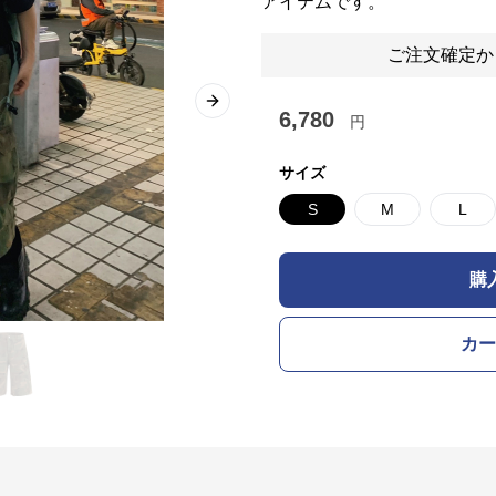
アイテムです。
ご注文確定か
Next slide
6,780
円
サイズ
S
M
L
購
カー