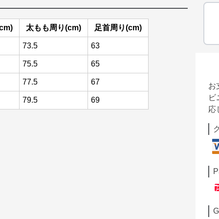
cm)
太もも周り(cm)
足首周り(cm)
73.5
63
75.5
65
77.5
67
お
ビ
79.5
69
応
P
G