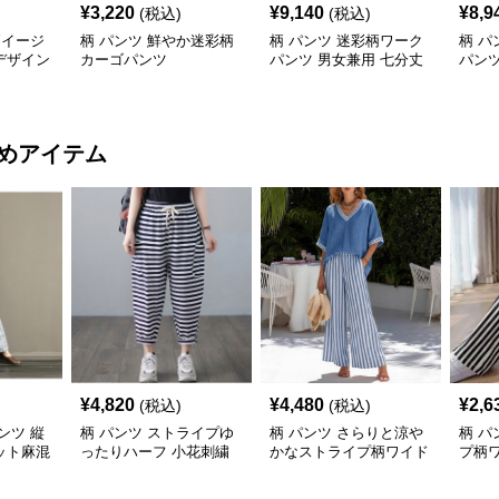
¥
3,220
¥
9,140
¥
8,9
(税込)
(税込)
柄イージ
柄 パンツ 鮮やか迷彩柄
柄 パンツ 迷彩柄ワーク
柄 パ
デザイン
カーゴパンツ
パンツ 男女兼用 七分丈
パンツ
春夏新作
アル
めアイテム
¥
4,820
¥
4,480
¥
2,6
(税込)
(税込)
ンツ 縦
柄 パンツ ストライプゆ
柄 パンツ さらりと涼や
柄 パ
ット麻混
ったりハーフ 小花刺繍
かなストライプ柄ワイド
プ柄
付き
パンツ
ツ