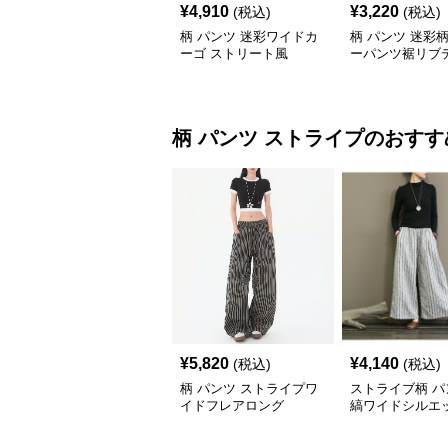
¥
4,910
¥
3,220
(税込)
(税込)
柄 パンツ 迷彩ワイドカ
柄 パンツ 迷彩
ーゴ ストリート風
ーパンツ裾リブ
柄 パンツ
ストライプ
のおすす
¥
5,820
¥
4,140
(税込)
(税込)
柄 パンツ ストライプワ
ストライブ柄 パ
イドフレアロング
縞ワイドシルエ
ゆったり