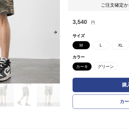
ご注文確定か
3,540
円
Next slide
サイズ
M
L
XL
カラー
カーキ
グリーン
購
カー