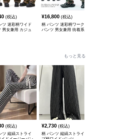
40
¥
16,800
¥
10,280
(税込)
(税込)
(税込)
ンツ 迷彩柄ワイド
柄 パンツ 迷彩柄ワーク
柄 パンツ 迷彩柄カーゴ
 男女兼用 カジュ
パンツ 男女兼用 街着系
パンツ男女兼用ワイド
ボトムス
ボトムス
もっと見る
30
¥
2,730
¥
2,930
(税込)
(税込)
(税込)
ンツ 縦縞ストライ
柄 パンツ 縦縞ストライ
柄 パンツ 縦縞模様のゆ
ワイドイージーパン
プ柄ワイドパンツ
ったりリラックスクロッ