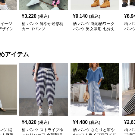
¥
3,220
¥
9,140
¥
8,9
(税込)
(税込)
柄イージ
柄 パンツ 鮮やか迷彩柄
柄 パンツ 迷彩柄ワーク
柄 パ
デザイン
カーゴパンツ
パンツ 男女兼用 七分丈
パンツ
春夏新作
アル
めアイテム
¥
4,820
¥
4,480
¥
2,6
(税込)
(税込)
ンツ 縦
柄 パンツ ストライプゆ
柄 パンツ さらりと涼や
柄 パ
ット麻混
ったりハーフ 小花刺繍
かなストライプ柄ワイド
プ柄