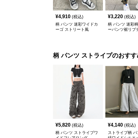
¥
4,910
¥
3,220
(税込)
(税込)
柄 パンツ 迷彩ワイドカ
柄 パンツ 迷彩
ーゴ ストリート風
ーパンツ裾リブ
柄 パンツ
ストライプ
のおすす
¥
5,820
¥
4,140
(税込)
(税込)
柄 パンツ ストライプワ
ストライブ柄 パ
イドフレアロング
縞ワイドシルエ