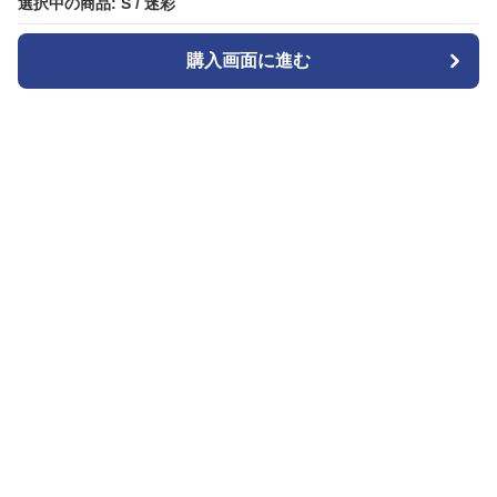
選択中の商品: S / 迷彩
選択中の商品: S / 迷彩
購入画面に進む
購入画面に進む
Patternplay
について
会社概要
利用規約