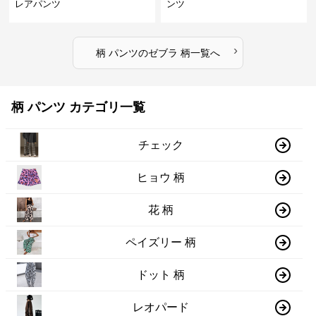
レアパンツ
ンツ
›
柄 パンツ
の
ゼブラ 柄
一覧へ
柄 パンツ カテゴリ一覧
チェック
ヒョウ 柄
花 柄
ペイズリー 柄
ドット 柄
レオパード