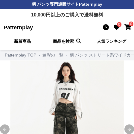
柄 パンツ
専門通販サイト
Patternplay
10,000
円以上のご購入で送料無料
0
0
Patternplay
新着商品
商品を検索
人気ランキング
Patternplay TOP
›
迷彩の一覧
›
柄 パンツ ストリート系ワイドカ
Previous slide
Ne