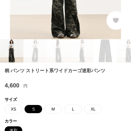
柄 パンツ ストリート系ワイドカーゴ迷彩パンツ
4,600
円
サイズ
XS
S
M
L
XL
カラー
迷彩